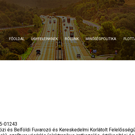
FŐOLDAL
ÜGYFELEINKNEK
RÓLUNK
MINŐSÉGPOLITIKA
FLOTT
25-01243
és Belföldi Fuvarozó és Kereskedelmi Korlátolt Felelősség