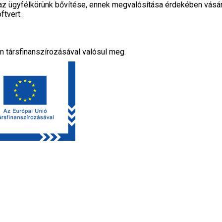
z ügyfélkörünk bővítése, ennek megvalósítása érdekében vásáro
ftvert.
m társfinanszírozásával valósul meg.