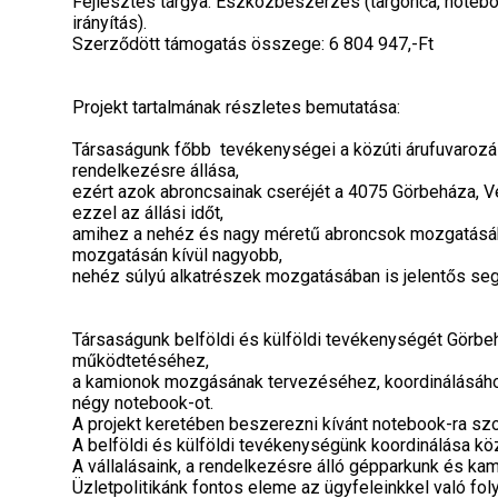
Fejlesztés tárgya: Eszközbeszerzés (targonca, noteboo
irányítás).
Szerződött támogatás összege: 6 804 947,-Ft
Projekt tartalmának részletes bemutatása:
Társaságunk főbb tevékenységei a közúti árufuvarozá
rendelkezésre állása,
ezért azok abroncsainak cseréjét a 4075 Görbeháza, Ve
ezzel az állási időt,
amihez a nehéz és nagy méretű abroncsok mozgatásához
mozgatásán kívül nagyobb,
nehéz súlyú alkatrészek mozgatásában is jelentős segí
Társaságunk belföldi és külföldi tevékenységét Görbe
működtetéséhez,
a kamionok mozgásának tervezéséhez, koordinálásához
négy notebook-ot.
A projekt keretében beszerezni kívánt notebook-ra szoft
A belföldi és külföldi tevékenységünk koordinálása köz
A vállalásaink, a rendelkezésre álló gépparkunk és k
Üzletpolitikánk fontos eleme az ügyfeleinkkel való fol