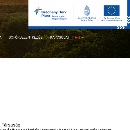
RU
A
SOFŐRJELENTKEZÉS
KAPCSOLAT
ű Társaság