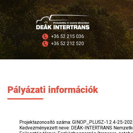
+36 52 215 036
+36 52 212 520
Pályázati információk
Projektazonosító száma: GINOP_PLUSZ-1.2.4-25-20
Kedvezményezett neve: DEÁK-INTERTRANS Nemzetközi 