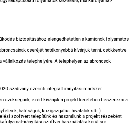
és ügyfélkapcsolati folyamatok kezelése, munkafolyamat-
működés biztosításához elengedhetetlen a kamionok folyamatos
abroncsainak cseréjét hatékonyabbá kívánjuk tenni, csökkentve
vállalkozás telephelyére. A telephelyen az abroncsok
0 szabvány szerinti integrált irányítási rendszer
 szükségünk, ezért kívánjuk a projekt keretében beszerezni a
feleink, hatóságok, közigazgatás, hivatalok stb..).
lési szoftvert telepítünk és használunk a projekt részeként.
olyamat-irányítási szoftver használatára kerül sor.