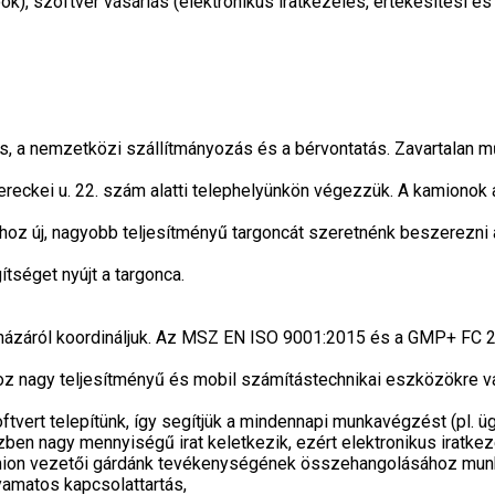
k), szoftver vásárlás (elektronikus iratkezelés, értékesítési 
s, a nemzetközi szállítmányozás és a bérvontatás. Zavartalan 
reckei u. 22. szám alatti telephelyünkön végezzük. A kamionok 
 új, nagyobb teljesítményű targoncát szeretnénk beszerezni a 
tséget nyújt a targonca.
házáról koordináljuk. Az MSZ EN ISO 9001:2015 és a GMP+ FC 202
 nagy teljesítményű és mobil számítástechnikai eszközökre van
vert telepítünk, így segítjük a mindennapi munkavégzést (pl. ügy
ben nagy mennyiségű irat keletkezik, ezért elektronikus iratkeze
amion vezetői gárdánk tevékenységének összehangolásához munkaf
yamatos kapcsolattartás,