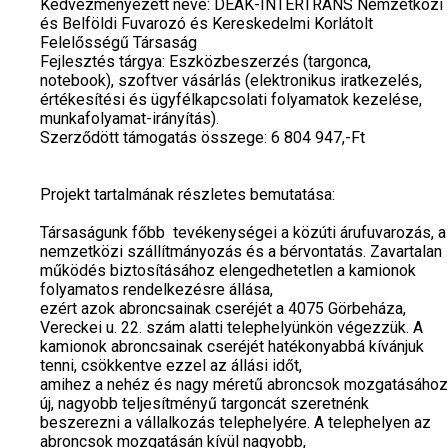
Kedvezményezett neve: DEÁK-INTERTRANS Nemzetközi
és Belföldi Fuvarozó és Kereskedelmi Korlátolt
Felelősségű Társaság
Fejlesztés tárgya: Eszközbeszerzés (targonca,
notebook), szoftver vásárlás (elektronikus iratkezelés,
értékesítési és ügyfélkapcsolati folyamatok kezelése,
munkafolyamat-irányítás).
Szerződött támogatás összege: 6 804 947,-Ft
Projekt tartalmának részletes bemutatása:
Társaságunk főbb tevékenységei a közúti árufuvarozás, a
nemzetközi szállítmányozás és a bérvontatás. Zavartalan
működés biztosításához elengedhetetlen a kamionok
folyamatos rendelkezésre állása,
ezért azok abroncsainak cseréjét a 4075 Görbeháza,
Vereckei u. 22. szám alatti telephelyünkön végezzük. A
kamionok abroncsainak cseréjét hatékonyabbá kívánjuk
tenni, csökkentve ezzel az állási időt,
amihez a nehéz és nagy méretű abroncsok mozgatásához
új, nagyobb teljesítményű targoncát szeretnénk
beszerezni a vállalkozás telephelyére. A telephelyen az
abroncsok mozgatásán kívül nagyobb,