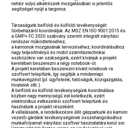
nehéz súlyú alkatrészek mozgatásában is jelentős
segítséget nyújt a targonca.
Társaságunk belföldi és külföldi tevékenységét
Görbeházáról koordináljuk. Az MSZ EN ISO 9001:2015 és
a GMP+ FC 2020 szabvány szerinti integrált irányítási
rendszer működtetéséhez,
a kamionok mozgásának tervezéséhez, koordinálásához
nagy teljesítményű és mobil számítástechnikai
eszközökre van szükségünk, ezért kívánjuk a projekt
keretében beszerezni a négy notebook-ot.
A projekt keretében beszerezni kívánt notebook-ra
szoftvert telepítünk, így segítjük a mindennapi
munkavégzést (pl. ügyfeleink, hatóságok, közigazgatás,
hivatalok stb..).
A belföldi és külföldi tevékenységünk koordinálása
közben nagy mennyiségű irat keletkezik, ezért
elektronikus iratkezelési szoftvert telepítünk és
használunk a projekt részeként.
A vállalásaink, a rendelkezésre álló gépparkunk és kamion
vezetői gárdánk tevékenységének összehangolásához
munkafolyamat-irányítási szoftver használatára kerül sor.