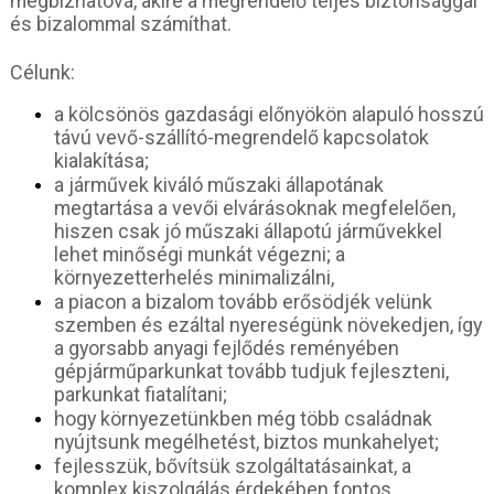
megbízhatóvá, akire a megrendelő teljes biztonsággal
és bizalommal számíthat.
Célunk:
a kölcsönös gazdasági előnyökön alapuló hosszú
távú vevő-szállító-megrendelő kapcsolatok
kialakítása;
a járművek kiváló műszaki állapotának
megtartása a vevői elvárásoknak megfelelően,
hiszen csak jó műszaki állapotú járművekkel
lehet minőségi munkát végezni; a
környezetterhelés minimalizálni,
a piacon a bizalom tovább erősödjék velünk
szemben és ezáltal nyereségünk növekedjen, így
a gyorsabb anyagi fejlődés reményében
gépjárműparkunkat tovább tudjuk fejleszteni,
parkunkat fiatalítani;
hogy környezetünkben még több családnak
nyújtsunk megélhetést, biztos munkahelyet;
fejlesszük, bővítsük szolgáltatásainkat, a
komplex kiszolgálás érdekében fontos