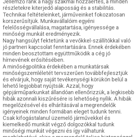
Jellemző ránk a nagy szakmai hozzáértés, a minden
részletekre kiterjedő alaposság és a stabilitás.
Technikai feltételeinket, járműveinket fokozatosan
korszerűsítjük. Munkavállalóim egyéni
felelősségvállalása, magatartása, igényessége a
minőségi munkát eredményezik.
Nagy hangsúlyt fektetünk a vevőkkel-szállítókkal való
jó partneri kapcsolat fenntartására. Ennek érdekében
minden beosztottam együttműködik a cég jó
hírnevének erősítésében.
A minőségpolitika érdekében a munkatársak
minőségszemléletét tervszerűen továbbfejlesztjük
és elvárjuk, hogy saját tevékenységi körükön belül a
lehető legjobbat nyújtsák. Azzal, hogy
gépjárműparkunkat állandóan ellenőrizzük, a legkisebb
hibák azonnali kiszűrésére is lehetőség nyílik. A hibák
megelőzésével és elhárításával a megrendelők
igényeinek minden formában eleget tudunk tenni.
Csak kifogástalanul üzemelő járművekkel és
kiemelkedő munkát végző dolgozókkal tudunk
minőségi munkát végezni és így válhatunk