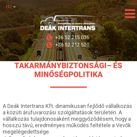
HU
+36 52 215 036
+36 52 212 520
TAKARMÁNYBIZTONSÁGI– ÉS
MINŐSÉGPOLITIKA
A Deák Intertrans Kft. dinamikusan fejlődő vállalkozás
a közúti árufuvarozási szolgáltatások területén. A
vállalkozás tulajdonosaként meggyőződésem, hogy a
hosszú távú, eredményes működés feltétele a Vevők
megelégedettsége.