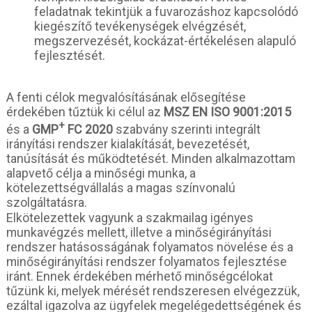
feladatnak tekintjük a fuvarozáshoz kapcsolódó
kiegészítő tevékenységek elvégzését,
megszervezését, kockázat-értékelésen alapuló
fejlesztését.
A fenti célok megvalósításának elősegítése
érdekében tűztük ki célul az
MSZ EN ISO 9001:20
15
+
és a
GMP
FC 2020
szabvány szerinti integrált
irányítási rendszer kialakítását, bevezetését,
tanúsítását és működtetését. Minden alkalmazottam
alapvető célja a minőségi munka, a
kötelezettségvállalás a magas színvonalú
szolgáltatásra.
Elkötelezettek vagyunk a szakmailag igényes
munkavégzés mellett, illetve a minőségirányítási
rendszer hatásosságának folyamatos növelése és a
minőségirányítási rendszer folyamatos fejlesztése
iránt. Ennek érdekében mérhető minőségcélokat
tűzünk ki, melyek mérését rendszeresen elvégezzük,
ezáltal igazolva az ügyfelek megelégedettségének és