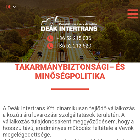
DE
+36 52 215 036
+36 52 212 520
TAKARMÁNYBIZTONSÁGI– ÉS
MINŐSÉGPOLITIKA
A Deák Intertrans Kft. dinamikusan fejlődő vállalkozás
a közúti árufuvarozási szolgáltatások területén. A
vállalkozás tulajdonosaként meggyőződésem, hogy a
hosszú távú, eredményes működés feltétele a Vevők
megelégedettsége.