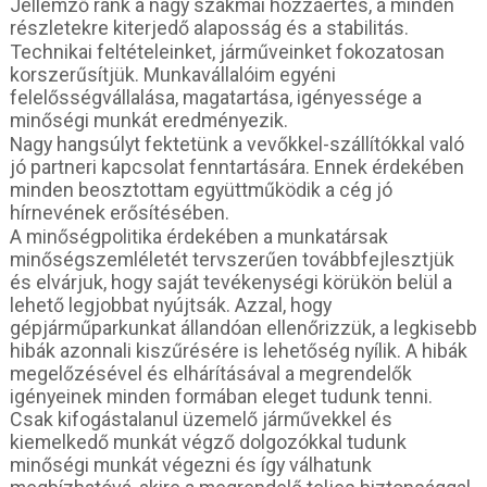
Jellemző ránk a nagy szakmai hozzáértés, a minden
részletekre kiterjedő alaposság és a stabilitás.
Technikai feltételeinket, járműveinket fokozatosan
korszerűsítjük. Munkavállalóim egyéni
felelősségvállalása, magatartása, igényessége a
minőségi munkát eredményezik.
Nagy hangsúlyt fektetünk a vevőkkel-szállítókkal való
jó partneri kapcsolat fenntartására. Ennek érdekében
minden beosztottam együttműködik a cég jó
hírnevének erősítésében.
A minőségpolitika érdekében a munkatársak
minőségszemléletét tervszerűen továbbfejlesztjük
és elvárjuk, hogy saját tevékenységi körükön belül a
lehető legjobbat nyújtsák. Azzal, hogy
gépjárműparkunkat állandóan ellenőrizzük, a legkisebb
hibák azonnali kiszűrésére is lehetőség nyílik. A hibák
megelőzésével és elhárításával a megrendelők
igényeinek minden formában eleget tudunk tenni.
Csak kifogástalanul üzemelő járművekkel és
kiemelkedő munkát végző dolgozókkal tudunk
minőségi munkát végezni és így válhatunk