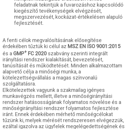
feladatnak tekintjük a fuvarozáshoz kapcsolódó
kiegészítő tevékenységek elvégzését,
megszervezését, kockázat-értékelésen alapuló
fejlesztését.
A fenti célok megvalósításának elősegítése
érdekében tűztük ki célul az
MSZ EN ISO 9001:20
15
+
és a
GMP
FC 2020
szabvány szerinti integrált
irányítási rendszer kialakítását, bevezetését,
tanúsítását és működtetését. Minden alkalmazottam
alapvető célja a minőségi munka, a
kötelezettségvállalás a magas színvonalú
szolgáltatásra.
Elkötelezettek vagyunk a szakmailag igényes
munkavégzés mellett, illetve a minőségirányítási
rendszer hatásosságának folyamatos növelése és a
minőségirányítási rendszer folyamatos fejlesztése
iránt. Ennek érdekében mérhető minőségcélokat
tűzünk ki, melyek mérését rendszeresen elvégezzük,
ezáltal igazolva az ügyfelek megelégedettségének és