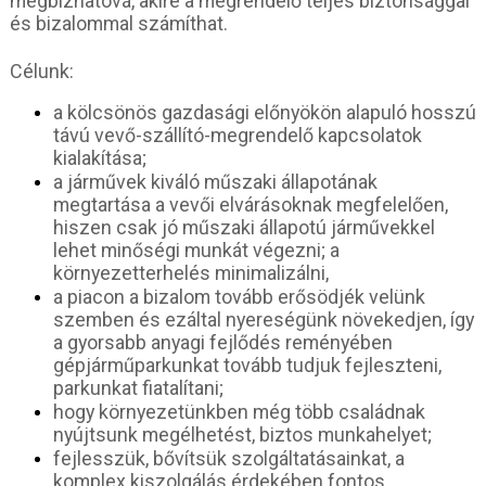
megbízhatóvá, akire a megrendelő teljes biztonsággal
és bizalommal számíthat.
Célunk:
a kölcsönös gazdasági előnyökön alapuló hosszú
távú vevő-szállító-megrendelő kapcsolatok
kialakítása;
a járművek kiváló műszaki állapotának
megtartása a vevői elvárásoknak megfelelően,
hiszen csak jó műszaki állapotú járművekkel
lehet minőségi munkát végezni; a
környezetterhelés minimalizálni,
a piacon a bizalom tovább erősödjék velünk
szemben és ezáltal nyereségünk növekedjen, így
a gyorsabb anyagi fejlődés reményében
gépjárműparkunkat tovább tudjuk fejleszteni,
parkunkat fiatalítani;
hogy környezetünkben még több családnak
nyújtsunk megélhetést, biztos munkahelyet;
fejlesszük, bővítsük szolgáltatásainkat, a
komplex kiszolgálás érdekében fontos