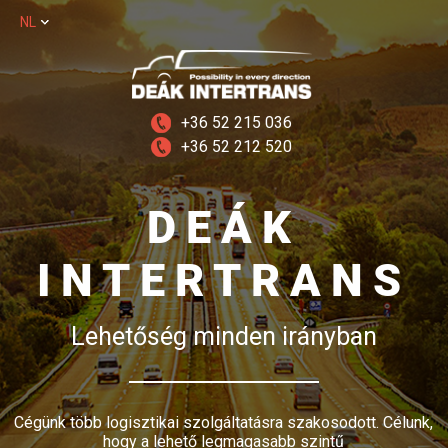
NL
+36 52 215 036
+36 52 212 520
DEÁK
INTERTRANS
Lehetőség minden irányban
Cégünk több logisztikai szolgáltatásra szakosodott. Célunk,
hogy a lehető legmagasabb szintű